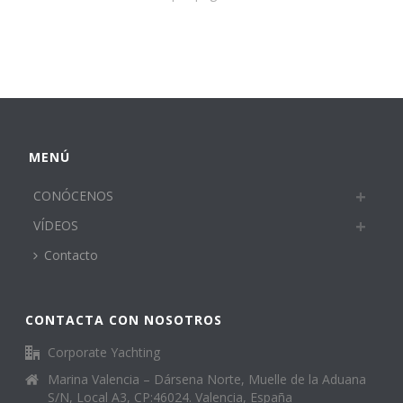
MENÚ
CONÓCENOS
VÍDEOS
Contacto
CONTACTA CON NOSOTROS
Corporate Yachting
Marina Valencia – Dársena Norte, Muelle de la Aduana
S/N, Local A3, CP:46024. Valencia, España