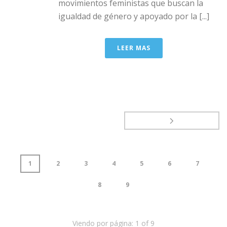
movimientos feministas que buscan la
igualdad de género y apoyado por la [...]
LEER MAS
1
2
3
4
5
6
7
8
9
Viendo por página:
1
of
9