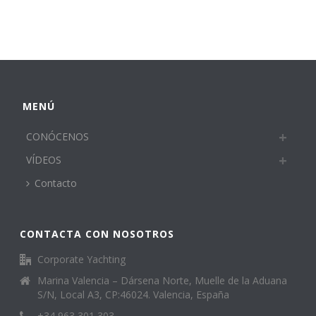
MENÚ
CONÓCENOS
VÍDEOS
Contacto
CONTACTA CON NOSOTROS
Corporate Yachting
Marina Valencia – Dársena Norte, Muelle de la Aduana
S/N, Local A3, CP:46024. Valencia, España
+34 963 301 303