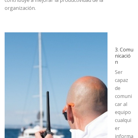
contribuye a mejorar la productividad de la
organización.
3. Comu
nicació
n
Ser
capaz
de
comuni
car al
equipo
cualqui
er
informa